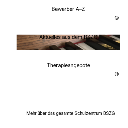
sto
Weitere Infos
Bewerber A–Z
Marc
Hasü
Weitere Infos
sto
Aktuelles aus dem BSZG
Weitere Infos
Therapieangebote
nell
sto
Weitere Infos
Mehr über das gesamte Schulzentrum BSZG