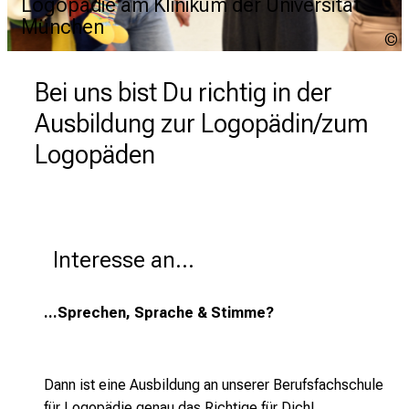
Logopädie am Klinikum der Universität
Logopädie am Klinikum der Universität
Logopädie am Klinikum der Universität
Logopädie am Klinikum der Universität
München
München
München
München
S
S
Bei uns bist Du richtig in der 
Ausbildung zur Logopädin/zum 
Logopäden
Interesse an... 
...Sprechen, Sprache & Stimme?
Dann ist eine Ausbildung an unserer Berufsfachschule
für Logopädie genau das Richtige für Dich!