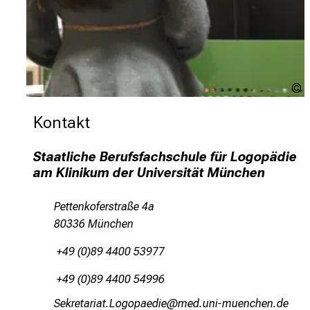
S
Kontakt
Staatliche Berufsfachschule für Logopädie
am Klinikum der Universität München
Pettenkoferstraße 4a
80336 München
+49 (0)89 4400 53977
+49 (0)89 4400 54996
Riopibgplgb-Vüxüögimlia
vim-ful#vfiuyziuemi