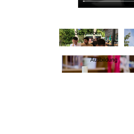
Schulleben
Urheber
ungeklär
Weitere Infos
Ausbildung
Weitere Infos