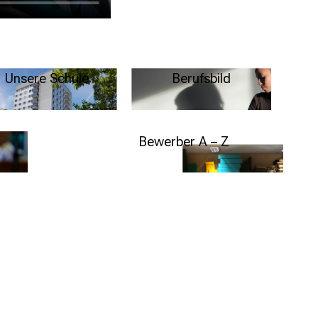
Unsere Schule
Berufsbild
schaft
t
Weitere Infos
Weitere Infos
Bewerber A – Z
Weitere Infos