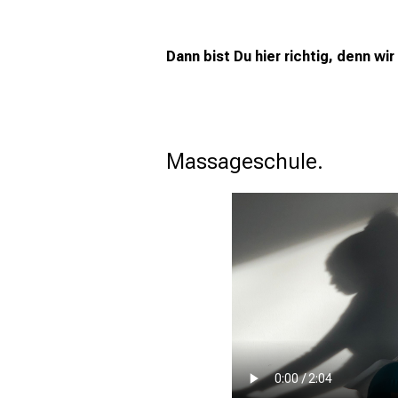
Dann bist Du hier richtig, denn wi
                                              Unsere Infovideos über die Ausbildung an un
Massageschule. 