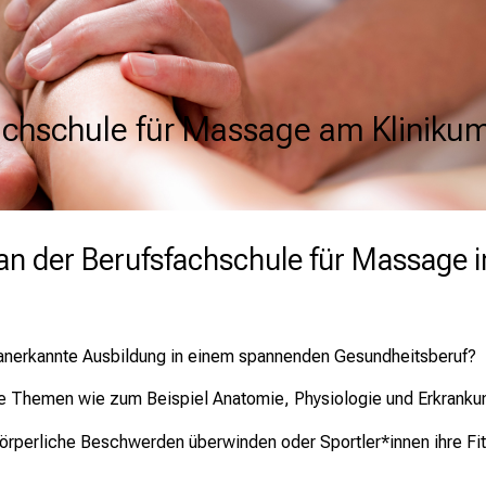
achschule für Massage am Klinikum
achschule für Massage am Klinikum
achschule für Massage am Klinikum
an der Berufsfachschule für Massage 
ch anerkannte Ausbildung in einem spannenden Gesundheitsberuf?
che Themen wie zum Beispiel Anatomie, Physiologie und Erkran
 körperliche Beschwerden überwinden oder Sportler*innen ihre Fi