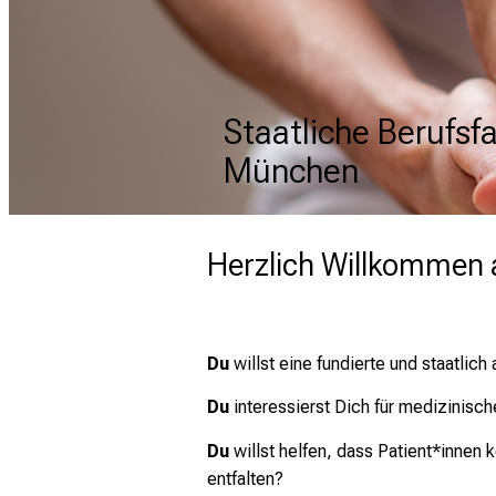
Staatliche Berufsf
Staatliche Berufsf
Staatliche Berufsf
München
München
München
Herzlich Willkommen 
Du
willst eine fundierte und staatli
Du
interessierst Dich für medizinis
Du
willst helfen, dass Patient*innen
entfalten?