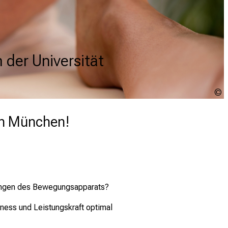
 der Universität
 der Universität
 der Universität
U
u
-
in München!
kungen des Bewegungsapparats?
tness und Leistungskraft optimal